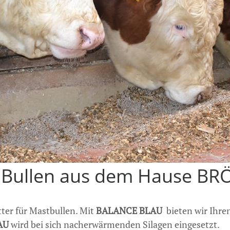
ür Bullen aus dem Hause B
tter für Mastbullen. Mit
BALANCE BLAU
bieten wir Ihren
AU
wird bei sich nacherwärmenden Silagen eingesetzt.